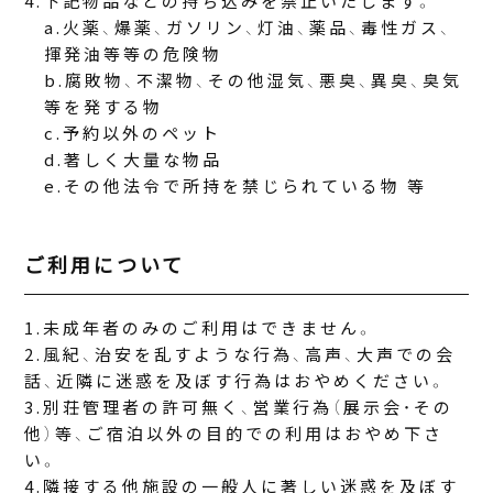
下記物品などの持ち込みを禁止いたします。
火薬、爆薬、ガソリン、灯油、薬品、毒性ガス、
揮発油等等の危険物
腐敗物、不潔物、その他湿気、悪臭、異臭、臭気
等を発する物
予約以外のペット
著しく大量な物品
その他法令で所持を禁じられている物 等
ご利用について
未成年者のみのご利用はできません。
風紀、治安を乱すような行為、高声、大声での会
話、近隣に迷惑を及ぼす行為はおやめください。
別荘管理者の許可無く、営業行為（展示会・その
他）等、ご宿泊以外の目的での利用はおやめ下さ
い。
隣接する他施設の一般人に著しい迷惑を及ぼす