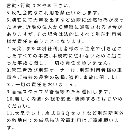
言動・行動はおやめ下さい。
反社会的なご利用を禁止いたします。
別荘にて大声を出すなど近隣に迷惑行為があっ
た場合、近隣の住人から警察に通報される場合が
ありますが、その場合は法的にすべて別荘利用者
様が責任を追うことになります。
天災、または別荘利用者様の不注意で引き起こ
したすべての事故、本規約に従わないために起こ
った事故に関し、 一切の責任を負いません。
管理者及び別荘オーナーは、別荘利用者様の車
両やご持参の品物の破損、盗難、事故に関しまし
て、一切の責任をおいません。
管理スタッフが管理等のため巡回します。
著しく内装・外観を変更・装飾するのはおやめ
ください。
大型テント、炭式ＢBＱセットなど別荘所有外
の敷地内での備品持込設置利用はご遠慮願いま
す。